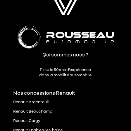
l
i
t
é
*
Qui sommes nous ?
Plus de 50ans d’expérience
dans la mobilité automobile
Nos concessions Renault
Renault Argenteuil
Renault Beauchamp
Renault Cergy
Renault Enghien-les-bains