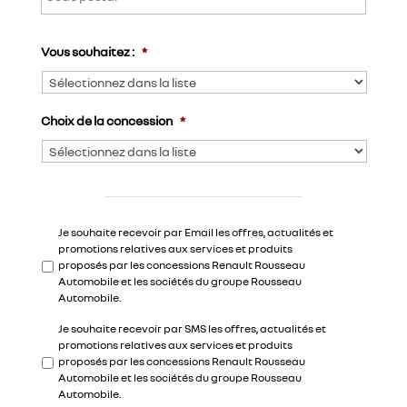
Postal
e
*
Vous souhaitez :
*
Choix de la concession
*
A
Je souhaite recevoir par Email les offres, actualités et
c
promotions relatives aux services et produits
c
proposés par les concessions Renault Rousseau
o
Automobile et les sociétés du groupe Rousseau
r
Automobile.
d
Je souhaite recevoir par SMS les offres, actualités et
c
promotions relatives aux services et produits
o
proposés par les concessions Renault Rousseau
n
Automobile et les sociétés du groupe Rousseau
s
Automobile.
e