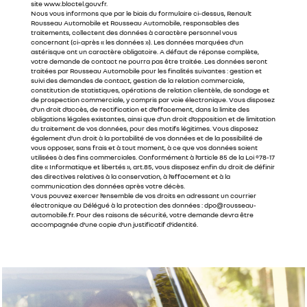
site www.bloctel.gouv.fr.
n
Nous vous informons que par le biais du formulaire ci-dessus, Renault
f
Rousseau Automobile et Rousseau Automobile, responsables des
i
traitements, collectent des données à caractère personnel vous
concernant (ci-après « les données »). Les données marquées d’un
d
astérisque ont un caractère obligatoire. A défaut de réponse complète,
e
votre demande de contact ne pourra pas être traitée. Les données seront
n
traitées par Rousseau Automobile pour les finalités suivantes : gestion et
suivi des demandes de contact, gestion de la relation commerciale,
t
constitution de statistiques, opérations de relation clientèle, de sondage et
i
de prospection commerciale, y compris par voie électronique. Vous disposez
a
d’un droit d’accès, de rectification et d’effacement, dans la limite des
l
obligations légales existantes, ainsi que d’un droit d’opposition et de limitation
du traitement de vos données, pour des motifs légitimes. Vous disposez
i
également d’un droit à la portabilité de vos données et de la possibilité de
t
vous opposer, sans frais et à tout moment, à ce que vos données soient
é
utilisées à des fins commerciales. Conformément à l’article 85 de la Loi °78-17
dite « Informatique et libertés », art.85, vous disposez enfin du droit de définir
*
des directives relatives à la conservation, à l’effacement et à la
communication des données après votre décès.
Vous pouvez exercer l’ensemble de vos droits en adressant un courrier
électronique au Délégué à la protection des données : dpo@rousseau-
automobile.fr. Pour des raisons de sécurité, votre demande devra être
accompagnée d’une copie d’un justificatif d’identité.