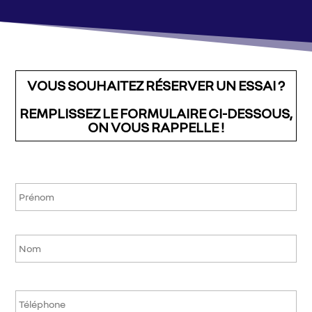
VOUS SOUHAITEZ RÉSERVER UN ESSAI ?
REMPLISSEZ LE FORMULAIRE CI-DESSOUS,
ON VOUS RAPPELLE !
N
Pr
o
m
*
No
T
é