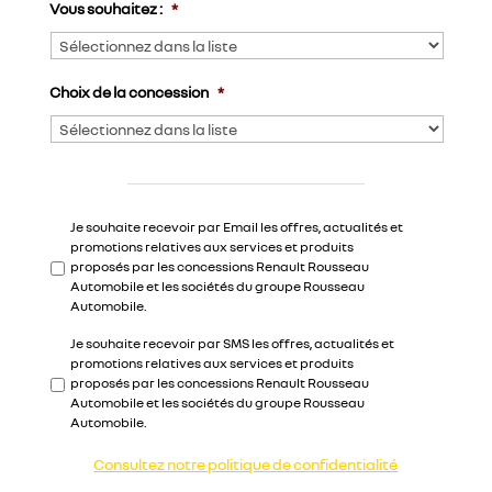
Vous souhaitez :
*
Choix de la concession
*
A
Je souhaite recevoir par Email les offres, actualités et
c
promotions relatives aux services et produits
c
proposés par les concessions Renault Rousseau
o
Automobile et les sociétés du groupe Rousseau
r
Automobile.
d
Je souhaite recevoir par SMS les offres, actualités et
c
promotions relatives aux services et produits
o
proposés par les concessions Renault Rousseau
n
Automobile et les sociétés du groupe Rousseau
s
Automobile.
e
n
t
Consultez notre politique de confidentialité
e