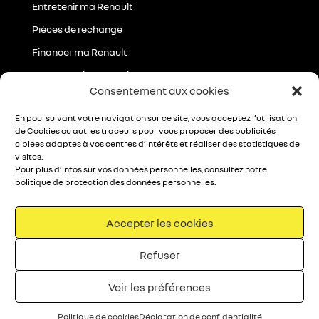
Entretenir ma Renault
Pièces de rechange
Financer ma Renault
Les Garanties Renault
Consentement aux cookies
Essayer ma future Renault
En poursuivant votre navigation sur ce site, vous acceptez l’utilisation
de Cookies ou autres traceurs pour vous proposer des publicités
Centre de Relation Clients
ciblées adaptés à vos centres d’intérêts et réaliser des statistiques de
Du lundi au Vendredi :
8h00 – 18h00
visites.
Le Samedi :
9h00 – 18h00
Pour plus d’infos sur vos données personnelles, consultez notre
politique de protection des données personnelles.
Contactez-nous
Accepter les cookies
Refuser
© 2026 – Renault Rousseau Automobile | Rousseau
Automobile
Voir les préférences
Informations légales
|
Données personnelles
Politique de cookies
Déclaration de confidentialité