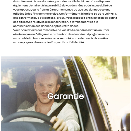
du traitement de vos données, pour des motifs légitimes. Vous disposez
également d’un droit à la portabilité de vos données et de la possibilité de
vous opposer, sans frais et à tout moment, à ce que vos données soient
utilisées à des fins commerciales. Conformément à l’article 85 de la Loi °78-17
dite « Informatique et libertés », art.85, vous disposez enfin du droit de définir
des directives relatives à la conservation, à l’effacement et à la
communication des données après votre décès.
Vous pouvez exercer l’ensemble de vos droits en adressant un courrier
électronique au Délégué à la protection des données : dpo@rousseau-
automobile.fr. Pour des raisons de sécurité, votre demande devra être
accompagnée d’une copie d’un justificatif d’identité.
Garantie