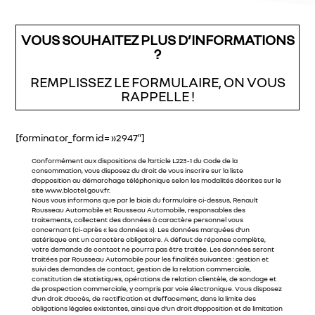
VOUS SOUHAITEZ PLUS D’INFORMATIONS
?
REMPLISSEZ LE FORMULAIRE, ON VOUS
RAPPELLE !
[forminator_form id= »2947″]
Conformément aux dispositions de l’article L223-1 du Code de la
consommation, vous disposez du droit de vous inscrire sur la liste
d’opposition au démarchage téléphonique selon les modalités décrites sur le
site www.bloctel.gouv.fr.
Nous vous informons que par le biais du formulaire ci-dessus, Renault
Rousseau Automobile et Rousseau Automobile, responsables des
traitements, collectent des données à caractère personnel vous
concernant (ci-après « les données »). Les données marquées d’un
astérisque ont un caractère obligatoire. A défaut de réponse complète,
votre demande de contact ne pourra pas être traitée. Les données seront
traitées par Rousseau Automobile pour les finalités suivantes : gestion et
suivi des demandes de contact, gestion de la relation commerciale,
constitution de statistiques, opérations de relation clientèle, de sondage et
de prospection commerciale, y compris par voie électronique. Vous disposez
d’un droit d’accès, de rectification et d’effacement, dans la limite des
obligations légales existantes, ainsi que d’un droit d’opposition et de limitation